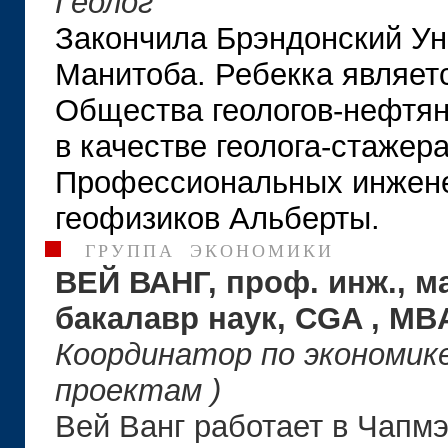
Геолог
Закончила Брэндонский Ун
Манитоба. Ребекка являет
Общества геологов-нефтян
в качестве геолога-стажер
Профессиональных инженер
геофизиков Альберты.
ГРУППА ЭКОНОМИКИ
ВЕЙ ВАНГ, проф. инж., ма
бакалавр наук,
CGA
,
MB
Координатор
по
экономик
проектам
)
Вей Ванг работает в Чапмэ