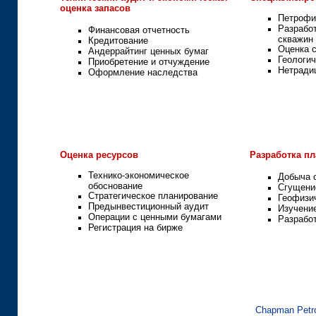
оценка запасов
Петрофи
Разработ
Финансовая отчетность
скважин
Кредитование
Оценка с
Андеррайтинг ценных бумаг
Геологич
Приобретение и отчуждение
Нетради
Оформление наследства
Оценка ресурсов
Разработка пл
Технико-экономическое
Добыча 
обоснование
Сгущени
Стратегическое планирование
Геофизи
Предынвестиционный аудит
Изучени
Операции с ценными бумагами
Разрабо
Регистрация на бирже
Chapman Petr